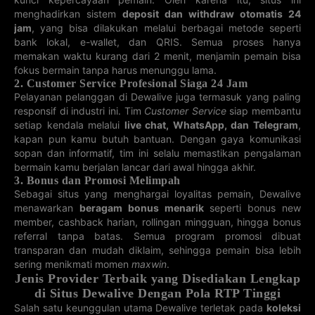
3D BARBADOS
3D JAMAICA
5D SPORT
3D GRENADA
TOTO
menghadirkan sistem
deposit dan withdraw otomatis 24
05-08-2026
jam
, yang bisa dilakukan melalui berbagai metode seperti
07-08-2026
07-08-2026
07-08-2026
94567
485
956
958
bank lokal, e-wallet, dan QRIS. Semua proses hanya
memakan waktu kurang dari 2 menit, menjamin pemain bisa
3D ECUADOR
3D UKRAINE
3D DOMINICA
5D SRI LANKA
fokus bermain tanpa harus menunggu lama.
07-08-2026
07-08-2026
07-08-2026
06-08-2026
810
893
617
22158
2. Customer Service Profesional Siaga 24 Jam
Pelayanan pelanggan di Dewalive juga termasuk yang paling
responsif di industri ini. Tim
Customer Service
siap membantu
3D JEPANG
3D TAIWAN
3D SAINT
3D SPAIN
LUCIA
setiap kendala melalui
live chat, WhatsApp, dan Telegram
,
07-08-2026
07-08-2026
06-08-2026
07-08-2026
884
kapan pun kamu butuh bantuan. Dengan gaya komunikasi
487
107
261
sopan dan informatif, tim ini selalu memastikan pengalaman
5D CHINA
4D
4D TAIPEI101
4D WESTASIA
bermain kamu berjalan lancar dari awal hingga akhir.
SPORTS
SAIGONTOTO
3. Bonus dan Promosi Melimpah
06-08-2026
06-08-2026
06-08-2026
07-08-2026
47186
1452
9196
2037
Sebagai situs yang menghargai loyalitas pemain, Dewalive
menawarkan
beragam bonus menarik
seperti bonus new
4D EASTASIA
4D
4D SOUTHASIA
4D
member, cashback harian, rollingan mingguan, hingga bonus
SOUTHEAST
CENTRALASIA
referral tanpa batas. Semua program promosi dibuat
07-08-2026
06-08-2026
07-08-2026
07-08-2026
7192
5299
9083
8846
transparan dan mudah diklaim, sehingga pemain bisa lebih
sering menikmati momen
maxwin
.
4D
4D BULLSEYE
4D CARIBBEAN
4D CAROLINA
Jenis Provider Terbaik yang Disediakan Lengkap
ASIAPACIFIC
06-08-2026
di Situs Dewalive Dengan Pola RTP Tinggi
07-08-2026
07-08-2026
07-08-2026
6034
4853
0381
2544
Salah satu keunggulan utama Dewalive terletak pada
koleksi