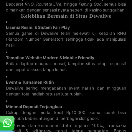
3D ARIZONA
4D NEW
3D ARKANSAS
3D CALIFORNIA
Baccarat RNG
,
Roulette Live
, hingga
Fishing God
, semua bisa
MEXICO
dimainkan dengan sensasi nyata seperti di kasino sungguhan.
07-08-2026
07-08-2026
07-08-2026
07-08-2026
4619
189
495
172
Kelebihan Bermain di Situs Dewalive
4D IOWA
4D MARYLAND
3D COLORADO
4D NEW YORK
Lisensi Resmi & Sistem Fair Play
07-08-2026
07-08-2026
07-08-2026
07-08-2026
Semua game di Dewalive telah melewati uji keadilan RNG
3554
3842
893
6148
(Random Number Generator) sehingga tidak ada manipulasi
hasil.
3D FLORIDA
3D MICHIGAN
4D RHODE
4D VERMONT
ISLAND
07-08-2026
07-08-2026
07-08-2026
07-08-2026
6163
Tampilan Website Modern & Mobile Friendly
956
524
6524
Baik di laptop maupun ponsel, tampilan situs tetap responsif
3D NEW YORK
3D OHIO
4D
4D WEST
dan cepat diakses tanpa lemot.
WASHINGTON
VIRGINIA
DC
07-08-2026
07-08-2026
07-08-2026
07-08-2026
6396
Event & Turnamen Rutin
408
943
6525
Dewalive sering mengadakan event harian dan mingguan
dengan total hadiah ratusan juta rupiah.
3D OKLAHOMA
3D PCSO
4D Atlantic
4D Western
CAN
CAN
07-08-2026
07-08-2026
07-08-2026
07-08-2026
7839
7259
368
109
Minimal Deposit Terjangkau
Cukup dengan modal kecil Rp10.000, kamu sudah bisa
3D TENNESSEE
4D DAMACAI
3D TEXAS
4D Sport Toto
mencoba keberuntungan di berbagai slot gacor.
07-08-2026
05-08-2026
07-08-2026
05-08-2026
943
7113
538
1498
Privasi dan keamanan data terjamin 100%, Transaksi
deposit & withdraw cepat tanpa hambatan, Bonus