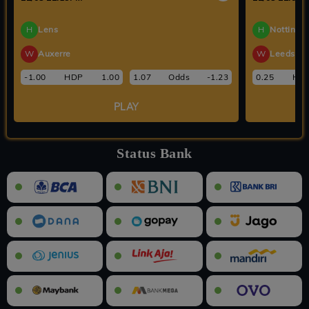
3D LIBRA
5D CANCER
5D SCORPIO
3D TAURUS
06-08-2026
07-08-2026
06-08-2026
07-08-2026
H
Lens
H
Nottingh
521
51058
62123
064
W
Auxerre
W
Leeds Un
3D LEO
3D SAGITARIUS
5D SAGITARIUS
5D GEMINI
07-08-2026
06-08-2026
06-08-2026
07-08-2026
-1.00
HDP
1.00
1.07
Odds
-1.23
0.25
HD
842
440
83412
29359
PLAY
5D VIRGO
3D GEMINI
3D CAPRICORN
5D TAURUS
06-08-2026
07-08-2026
06-08-2026
07-08-2026
59194
895
869
75948
Status Bank
5D LEO
3D SCORPIO
3D CANCER
5D ARIES
07-08-2026
06-08-2026
07-08-2026
07-08-2026
60765
809
216
23502
5D LIBRA
5D CAPRICORN
4D CAPRICORN
4D GEMINI
06-08-2026
06-08-2026
06-08-2026
07-08-2026
49574
63932
1603
9927
4D LEO
4D VIRGO
4D ARIES
4D CANCER
07-08-2026
06-08-2026
07-08-2026
07-08-2026
4801
9729
2328
4636
4D SCORPIO
4D SAGITARIUS
4D TAURUS
4D LIBRA