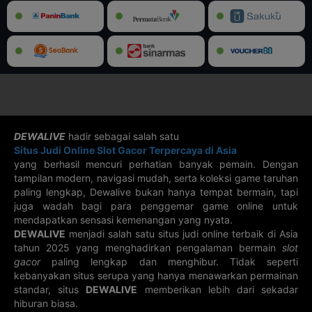
06-08-2026
06-08-2026
07-08-2026
06-08-2026
0529
3253
3586
5625
4D Amazon
3D IDAHO
3D KANSAS
5D LOUISIANA
Lotto
06-08-2026
07-08-2026
07-08-2026
07-08-2026
8308
270
259
35250
3D LOUISIANA
3D MARYLAND
5D MARYLAND
5D
PENNSYLVANIA
07-08-2026
07-08-2026
07-08-2026
07-08-2026
90596
658
633
73927
DEWALIVE
hadir sebagai salah satu
5D
5D CAMBODIA
3D
3D INDIANA
Situs Judi Online Slot Gacor Terpercaya di Asia
WASHINGTON
CONNECTICUT
DC
yang berhasil mencuri perhatian banyak pemain. Dengan
07-08-2026
07-08-2026
07-08-2026
07-08-2026
tampilan modern, navigasi mudah, serta koleksi game taruhan
90272
55827
223
660
paling lengkap, Dewalive bukan hanya tempat bermain, tapi
juga wadah bagi para penggemar game online untuk
3D IOWA
3D NEBRASKA
3D NEW
3D VIETLOTT
JERSEY
MAX
mendapatkan sensasi kemenangan yang nyata.
07-08-2026
07-08-2026
07-08-2026
07-08-2026
261
464
DEWALIVE
menjadi salah satu situs judi online terbaik di Asia
983
638
tahun 2025 yang menghadirkan pengalaman bermain
slot
3D WESTERN
3D POLLA
3D ILLINOIS
3D ONTARIO
gacor
paling lengkap dan menghibur. Tidak seperti
CAN
CHILIE
kebanyakan situs serupa yang hanya menawarkan permainan
07-08-2026
07-08-2026
07-08-2026
07-08-2026
744
179
134
332
standar, situs
DEWALIVE
memberikan lebih dari sekadar
hiburan biasa.