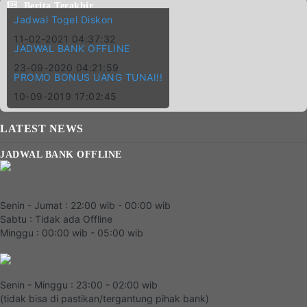
Berita Terakhir
Jadwal Togel Diskon
11-02-2021 04:37:32
JADWAL BANK OFFLINE
23-09-2020 04:21:59
PROMO BONUS UANG TUNAI!!
10-09-2019 17:02:45
LATEST
NEWS
JADWAL BANK OFFLINE
Senin - Jumat : 22:00 wib - 00:00 wib
Sabtu : Tidak ada Offline
Minggu : 00:00 wib - 05:00 wib
Senin - Minggu : 23:00 - 02:00 wib
(tidak bisa di pastikan/tergantung pihak bank)