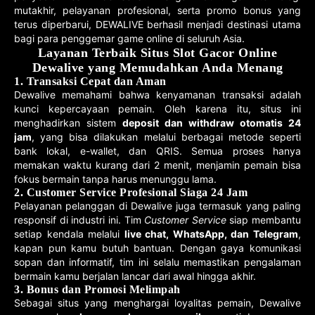
mutakhir, pelayanan profesional, serta promo bonus yang
terus diperbarui, DEWALIVE berhasil menjadi destinasi utama
bagi para penggemar game online di seluruh Asia.
Layanan Terbaik Situs Slot Gacor Online
Dewalive yang Memudahkan Anda Menang
1. Transaksi Cepat dan Aman
Dewalive memahami bahwa kenyamanan transaksi adalah
kunci kepercayaan pemain. Oleh karena itu, situs ini
menghadirkan sistem
deposit dan withdraw otomatis 24
jam
, yang bisa dilakukan melalui berbagai metode seperti
bank lokal, e-wallet, dan QRIS. Semua proses hanya
memakan waktu kurang dari 2 menit, menjamin pemain bisa
fokus bermain tanpa harus menunggu lama.
2. Customer Service Profesional Siaga 24 Jam
Pelayanan pelanggan di Dewalive juga termasuk yang paling
responsif di industri ini. Tim
Customer Service
siap membantu
setiap kendala melalui
live chat, WhatsApp, dan Telegram
,
kapan pun kamu butuh bantuan. Dengan gaya komunikasi
sopan dan informatif, tim ini selalu memastikan pengalaman
bermain kamu berjalan lancar dari awal hingga akhir.
3. Bonus dan Promosi Melimpah
Sebagai situs yang menghargai loyalitas pemain, Dewalive